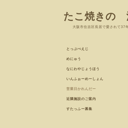
たこ焼きの 
大阪市住吉区長居
とっぷぺえじ
めにゅう
なにわやじょうほう
いんふぉーめーしょん
営業日かれんだー
近隣施設のご案内
すたっふー募集