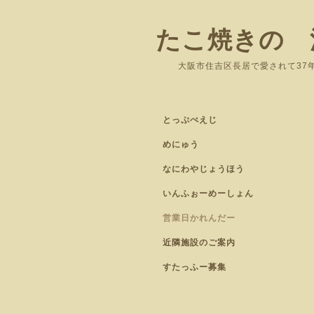
たこ焼きの 
大阪市住吉区長居
とっぷぺえじ
めにゅう
なにわやじょうほう
いんふぉーめーしょん
営業日かれんだー
近隣施設のご案内
すたっふー募集