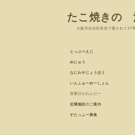
たこ焼きの 
大阪市住吉区長居
とっぷぺえじ
めにゅう
なにわやじょうほう
いんふぉーめーしょん
営業日かれんだー
近隣施設のご案内
すたっふー募集