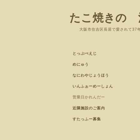
たこ焼きの 
大阪市住吉区長居
とっぷぺえじ
めにゅう
なにわやじょうほう
いんふぉーめーしょん
営業日かれんだー
近隣施設のご案内
すたっふー募集