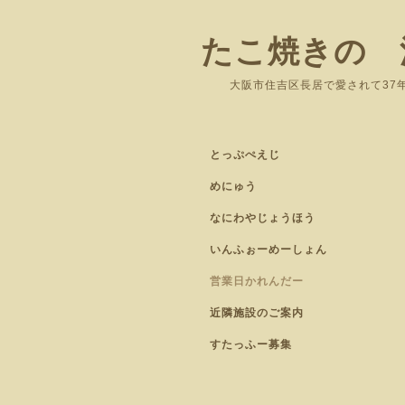
たこ焼きの 
大阪市住吉区長居
とっぷぺえじ
めにゅう
なにわやじょうほう
いんふぉーめーしょん
営業日かれんだー
近隣施設のご案内
すたっふー募集